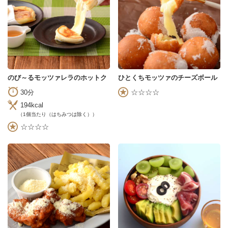
のび～るモッツァレラのホットク
ひとくちモッツァのチーズボール
☆☆☆☆
30分
194kcal
（1個当たり（はちみつは除く））
☆☆☆☆