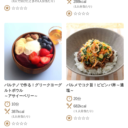
288kcal
（3人で分けたときの1人分当たり）
（1人分当たり）
☆☆☆☆
☆☆☆☆
パルテノで作る！グリークヨーグ
パルメでコク旨！ビビンバ丼～適
ルトボウル
塩～
～アサイーベリー～
20分
10分
682kcal
387kcal
（１人分当たり）
（1人分当たり）
☆☆☆☆
☆☆☆☆