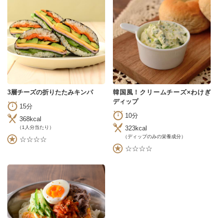
3層チーズの折りたたみキンパ
韓国風！クリームチーズ×わけぎ
ディップ
15分
10分
368kcal
323kcal
（1人分当たり）
（ディップのみの栄養成分）
☆☆☆☆
☆☆☆☆