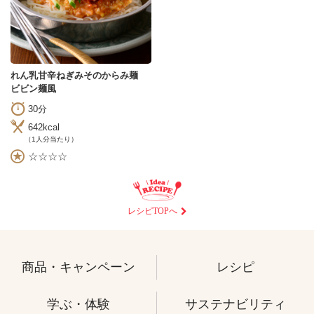
れん乳甘辛ねぎみそのからみ麺
ビビン麺風
30分
642kcal
（1人分当たり）
☆☆☆☆
レシピTOPへ
商品・キャンペーン
レシピ
学ぶ・体験
サステナビリティ