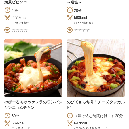
焼風ビビンバ
～適塩～
40分
20分
2279kcal
598kcal
（ご飯2合当たり）
（1人分当たり）
☆☆☆☆
☆☆☆☆
のびーるモッツァレラのワンパン
のびてもっちり！チーズタッカル
ヤンニョムチキン
ビ
30分
（漬け込む時間は除く）20分
539kcal
642kcal
（1人分当たり）
（フライパン1台分当たり）