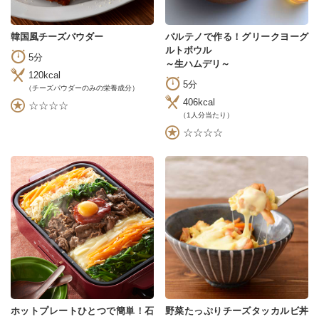
韓国風チーズパウダー
パルテノで作る！グリークヨーグ
ルトボウル
5分
～生ハムデリ～
120kcal
5分
（チーズパウダーのみの栄養成分）
406kcal
☆☆☆☆
（1人分当たり）
☆☆☆☆
ホットプレートひとつで簡単！石
野菜たっぷりチーズタッカルビ丼