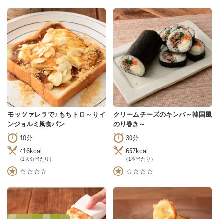
モッツァレラで♪もちトロ～りイ
クリームチーズのキンパ～韓国風
ンジョルミ風食パン
のり巻き～
10分
30分
416kcal
657kcal
（1人分当たり）
（1本当たり）
☆☆☆☆
☆☆☆☆