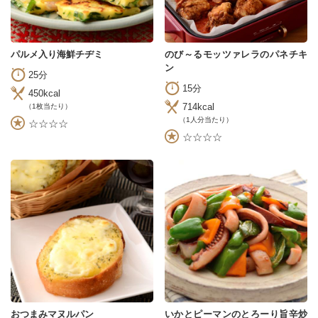
パルメ入り海鮮チヂミ
のび～るモッツァレラのパネチキ
ン
25分
15分
450kcal
714kcal
（1枚当たり）
（1人分当たり）
☆☆☆☆
☆☆☆☆
おつまみマヌルパン
いかとピーマンのとろーり旨辛炒