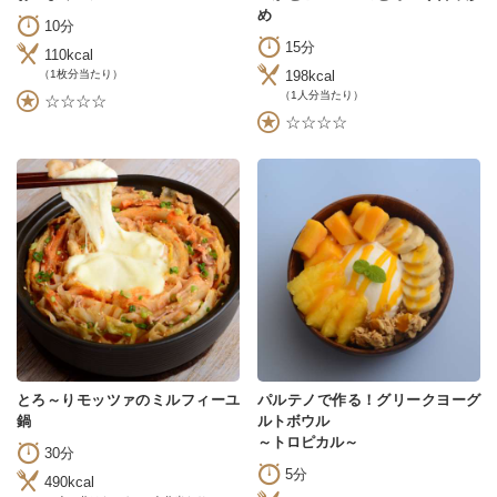
め
10分
15分
110kcal
198kcal
（1枚分当たり）
（1人分当たり）
☆☆☆☆
☆☆☆☆
とろ～りモッツァのミルフィーユ
パルテノで作る！グリークヨーグ
鍋
ルトボウル
～トロピカル～
30分
5分
490kcal