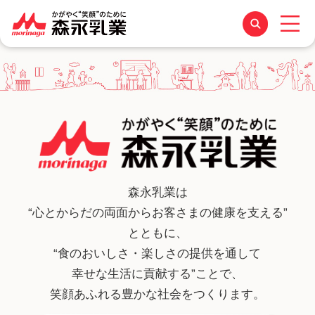
森永乳業は
森永乳業の
“心とからだの両面からお客さまの健康を支える”
ビフィズス菌研究
とともに、
“食のおいしさ・楽しさの提供を通して
幸せな生活に貢献する”ことで、
森永乳業のビフィズス菌とは
笑顔あふれる豊かな社会をつくります。