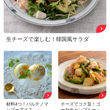
生チーズで楽しむ！韓国風サラダ
材料4つ！パルテノマ
チーズでコク旨！ゴ
ンゴーアイス
ーヤチャンプルー～