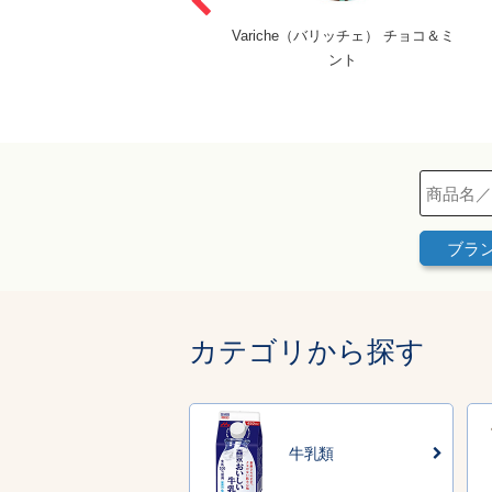
W（モウ） 宇治抹茶～抹茶×ミ
Variche（バリッチェ） チョコ＆ミ
ルク～
ント
ブラ
カテゴリから探す
牛乳類