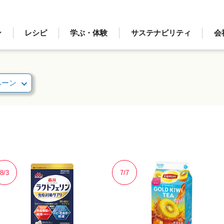
ン
レシピ
学ぶ・体験
サステナビリティ
会
ペーン
8/3
7/7