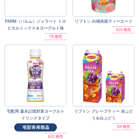
PARM（パルム）ジェラート トロ
リプトン 白桃烏龍ティーエード
ピカルミックス＆ヨーグルト味
6/23 発売
7/6 発売
宅配用 森永記憶対策ヨーグルト
リプトン グレープティー 赤ぶど
ドリンクタイプ
う＆白ぶどう
6/9 発売
6/22 発売