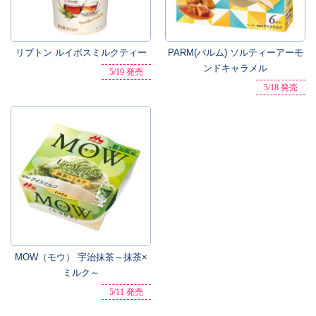
リプトン ルイボスミルクティー
PARM(パルム) ソルティーアーモ
ンドキャラメル
5/19 発売
5/18 発売
MOW（モウ） 宇治抹茶～抹茶×
ミルク～
5/11 発売