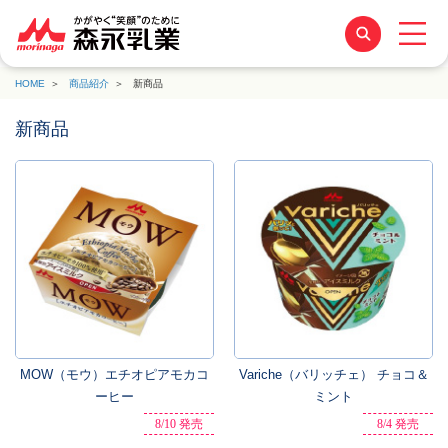
HOME
商品紹介
新商品
新商品
MOW（モウ）エチオピアモカコ
Variche（バリッチェ） チョコ＆
ーヒー
ミント
8/10 発売
8/4 発売