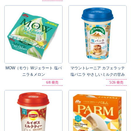
MOW（モウ）Wジェラート 塩バ
マウントレーニア カフェラッテ
ニラ＆メロン
塩バニラ やさしいミルクの甘み
6/8 発売
5/26 発売