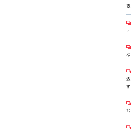
森
ア
福
森
す
熊