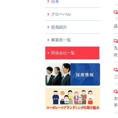
沿革
グローバル
「
品
役員紹介
事業所一覧
九
関係会社一覧
出
ご
大
手