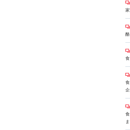
家
酪
食
食
企
食
ま