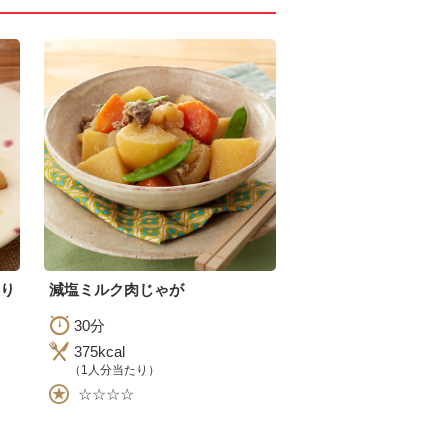
り
減塩ミルク肉じゃが
30分
375kcal
（1人分当たり）
☆☆☆☆