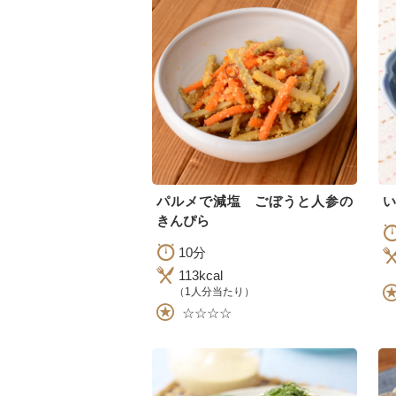
パルメで減塩 ごぼうと人参の
い
きんぴら
10分
113kcal
（1人分当たり）
☆☆☆☆