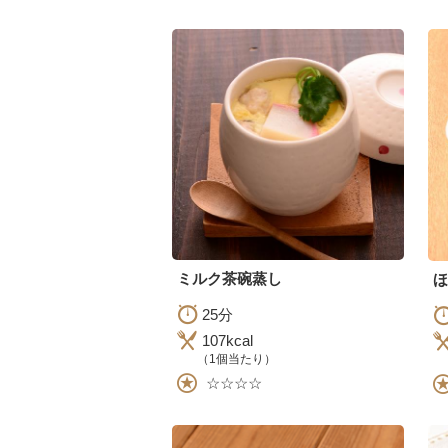
ミルク茶碗蒸し
ほ
25分
107kcal
（1個当たり）
☆☆☆☆