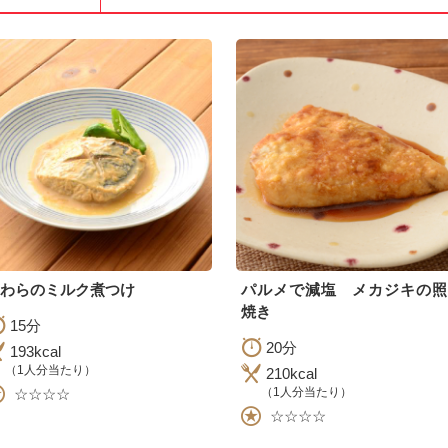
わらのミルク煮つけ
パルメで減塩 メカジキの照
焼き
15分
20分
193kcal
（1人分当たり）
210kcal
（1人分当たり）
☆☆☆☆
☆☆☆☆