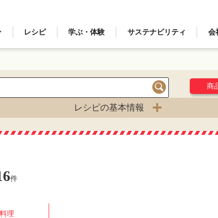
ン
レシピ
学ぶ・体験
サステナビリティ
会
商
検索
レシピの基本情報
16
件
料理