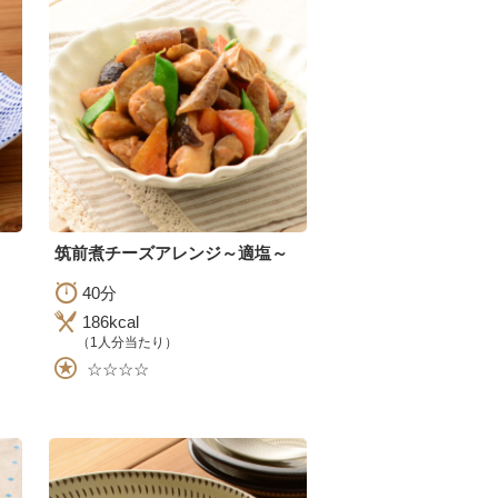
筑前煮チーズアレンジ～適塩～
40分
186kcal
（1人分当たり）
☆☆☆☆