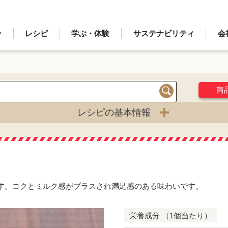
ン
レシピ
学ぶ・体験
サステナビリティ
会
商
検索
レシピの基本情報
す。コクとミルク感がプラスされ満足感のある味わいです。
栄養成分 （1個当たり）