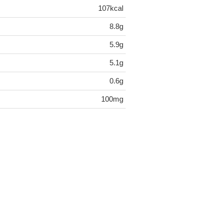
107kcal
8.8g
5.9g
5.1g
0.6g
100mg