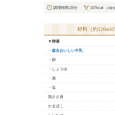
調理時間:25分
107kcal
（1個
材料（約120ml
▼卵液
・森永おいしい牛乳
・卵
・しょうゆ
・酒
・塩
鶏ささ身
かまぼこ