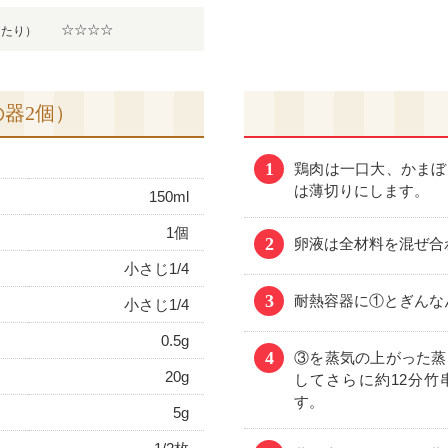
☆☆☆☆
当たり）
の器2個）
1
鶏肉は一口大、かまぼ
は薄切りにします。
150ml
1個
2
卵液は全材料を混ぜ合
小さじ1/4
3
耐熱容器に①とぎんな
小さじ1/4
0.5g
4
③を蒸気の上がった蒸
20g
してさらに約12分
す。
5g