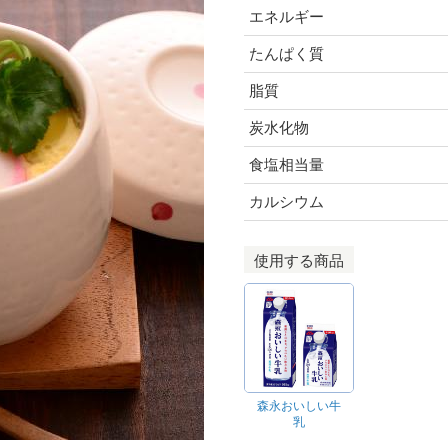
エネルギー
たんぱく質
脂質
炭水化物
食塩相当量
カルシウム
使用する商品
森永おいしい牛
乳