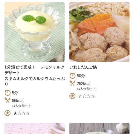
1分混ぜて完成！ レモンミルク
いわしだんご鍋
デザート
50分
スキムミルクでカルシウムたっぷ
262kcal
り
（1人分当たり）
5分
☆☆☆☆
86kcal
（1人分当たり）
★☆☆☆