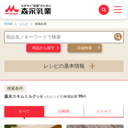
HOME
レシピ
検索結果
検索
商品から探す
詳細検索
レシピの基本情報
検索条件
99
森永スキムミルク
を使ったレシピの検索結果
件
すべて
お料理
スイーツ
▼