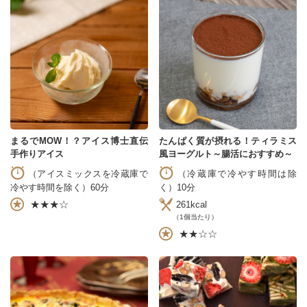
まるでMOW！？アイス博士直伝
たんぱく質が摂れる！ティラミス
手作りアイス
風ヨーグルト～腸活におすすめ～
（アイスミックスを冷蔵庫で
（冷蔵庫で冷やす時間は除
冷やす時間を除く）60分
く）10分
★★★☆
261kcal
（1個当たり）
★★☆☆