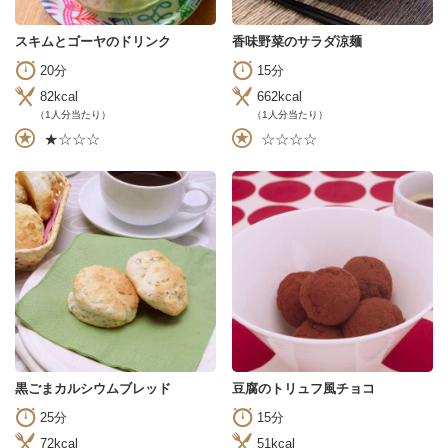
スキムとゴーヤのドリンク
香味野菜のサラダ涼麺
20分
15分
82kcal
662kcal
（1人分当たり）
（1人分当たり）
★☆☆☆
☆☆☆☆
黒ごまカルシウムブレッド
豆腐のトリュフ風チョコ
25分
15分
72kcal
51kcal