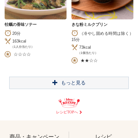
牡蠣の香味ソテー
きな粉ミルクプリン
20分
（冷やし固める時間は除く）
15分
163kcal
（1人分当たり）
73kcal
（1個当たり）
☆☆☆☆
★★☆☆
もっと見る
レシピTOPへ
商品・キャンペーン
レシピ