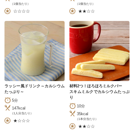
（1個当たり）
（1個当たり）
☆☆☆☆
★★☆☆
ラッシー風ドリンク～カルシウム
材料2つ！ほろほろミルクバー
たっぷり～
スキムミルクでカルシウムたっぷ
り
5分
10分
147kcal
35kcal
（1人分当たり）
（1本分当たり）
★☆☆☆
★★☆☆