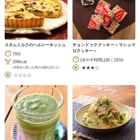
スキムミルクのヘルシーキッシュ
チョンドゥククッキー～マシュマ
ロクッキー～
70分
(冷やす時間は除く)20分
200kcal
★★★☆
（8等分に切った時の1切れ当たり）
☆☆☆☆