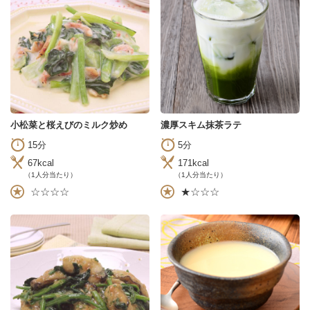
小松菜と桜えびのミルク炒め
濃厚スキム抹茶ラテ
15分
5分
67kcal
171kcal
（1人分当たり）
（1人分当たり）
☆☆☆☆
★☆☆☆