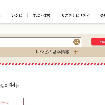
ン
レシピ
学ぶ・体験
サステナビリティ
会
商
検索
レシピの基本情報
44
索結果
件
イーツ