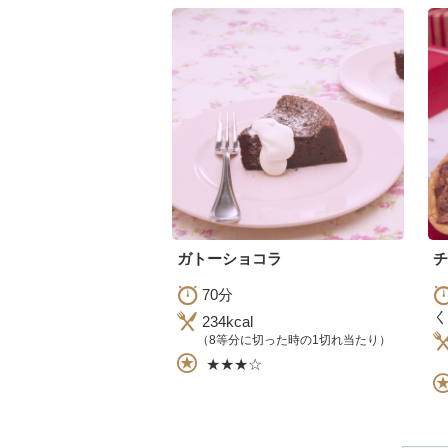
ガトーショコラ
チ
70分
く
234kcal
（8等分に切った時の1切れ当たり）
★★★☆