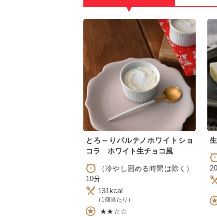
▼
とろ～りパルテノホワイトショ
生
コラ ホワイト生チョコ風
2
（冷やし固める時間は除く）
10分
131kcal
（1個当たり）
★★☆☆