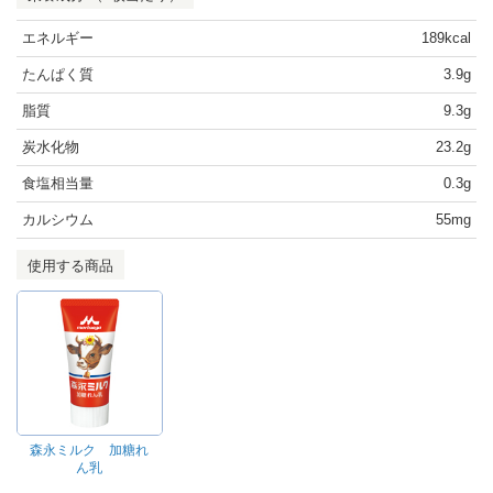
エネルギー
189kcal
たんぱく質
3.9g
脂質
9.3g
炭水化物
23.2g
食塩相当量
0.3g
カルシウム
55mg
使用する商品
森永ミルク 加糖れ
ん乳