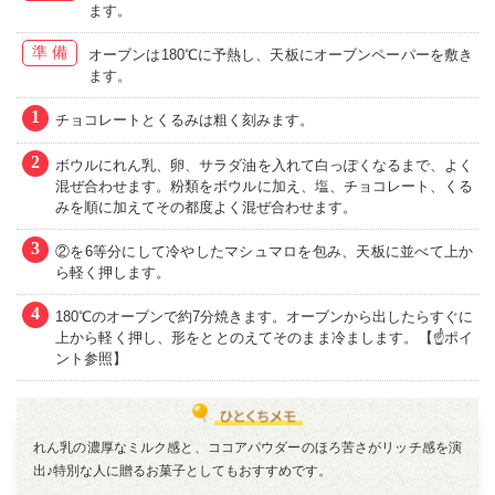
ます。
準備
オーブンは180℃に予熱し、天板にオーブンペーパーを敷き
ます。
1
チョコレートとくるみは粗く刻みます。
2
ボウルにれん乳、卵、サラダ油を入れて白っぽくなるまで、よく
混ぜ合わせます。粉類をボウルに加え、塩、チョコレート、くる
みを順に加えてその都度よく混ぜ合わせます。
3
②を6等分にして冷やしたマシュマロを包み、天板に並べて上か
ら軽く押します。
4
180℃のオーブンで約7分焼きます。オーブンから出したらすぐに
上から軽く押し、形をととのえてそのまま冷まします。【☝ポイ
ント参照】
れん乳の濃厚なミルク感と、ココアパウダーのほろ苦さがリッチ感を演
出♪特別な人に贈るお菓子としてもおすすめです。