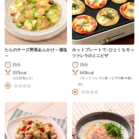
たらのチーズ野菜あんかけ～適塩
ホットプレートで♪ひとくちモッ
～
ツァレラのミニピザ
15分
15分
337kcal
643kcal
（1人分当たり）
（モッツァレラ1袋（ピザ2種×6枚）
分）
☆☆☆☆
☆☆☆☆