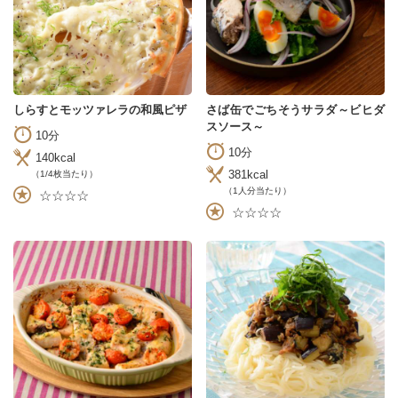
しらすとモッツァレラの和風ピザ
さば缶でごちそうサラダ～ビヒダ
スソース～
10分
10分
140kcal
381kcal
（1/4枚当たり）
（1人分当たり）
☆☆☆☆
☆☆☆☆