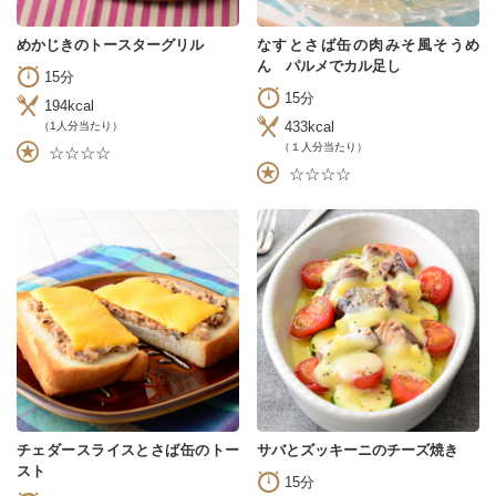
めかじきのトースターグリル
なすとさば缶の肉みそ風そうめ
ん パルメでカル足し
15分
15分
194kcal
433kcal
（1人分当たり）
（１人分当たり）
☆☆☆☆
☆☆☆☆
チェダースライスとさば缶のトー
サバとズッキーニのチーズ焼き
スト
15分