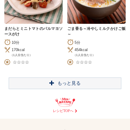
まだらとミニトマトのパルマヨソ
ごま香る～冷やしミルクかけご飯
ースがけ
～
10分
5分
170kcal
454kcal
（1人分当たり）
（1人分当たり）
☆☆☆☆
☆☆☆☆
もっと見る
レシピTOPへ