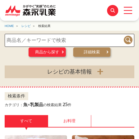
HOME
レシピ
検索結果
検索
商品から探す
詳細検索
レシピの基本情報
検索条件
25
魚×乳製品
カテゴリ：
の検索結果
件
すべて
お料理
▼