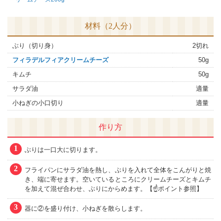
材料（2人分）
ぶり（切り身）
2切れ
フィラデルフィアクリームチーズ
50g
キムチ
50g
サラダ油
適量
小ねぎの小口切り
適量
作り方
1
ぶりは一口大に切ります。
2
フライパンにサラダ油を熱し、ぶりを入れて全体をこんがりと焼
き、端に寄せます。空いているところにクリームチーズとキムチ
を加えて混ぜ合わせ、ぶりにからめます。【☝ポイント参照】
3
器に②を盛り付け、小ねぎを散らします。