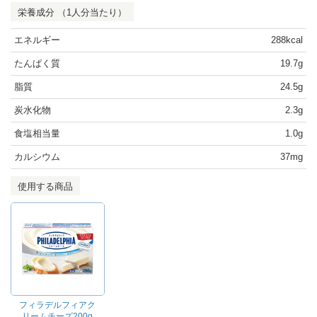
栄養成分 （1人分当たり）
エネルギー
288kcal
たんぱく質
19.7g
脂質
24.5g
炭水化物
2.3g
食塩相当量
1.0g
カルシウム
37mg
使用する商品
フィラデルフィアク
リームチーズ200g