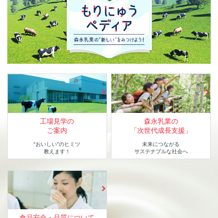
工場見学の
森永乳業の
ご案内
「次世代成長支援」
“おいしい”のヒミツ
未来につながる
教えます！
サステナブルな社会へ
食品安全・品質について