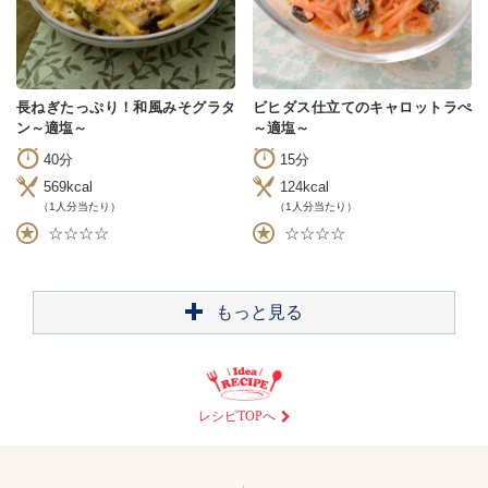
長ねぎたっぷり！和風みそグラタ
ビヒダス仕立てのキャロットラぺ
ン～適塩～
～適塩～
40分
15分
569kcal
124kcal
（1人分当たり）
（1人分当たり）
☆☆☆☆
☆☆☆☆
もっと見る
レシピTOPへ