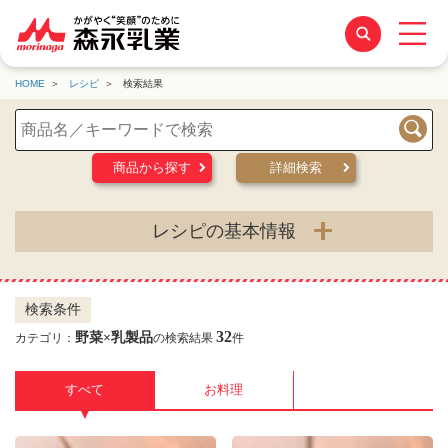
HOME
レシピ
検索結果
検索
商品から探す
詳細検索
レシピの基本情報
検索条件
32
野菜×乳製品
カテゴリ：
の検索結果
件
すべて
お料理
▼