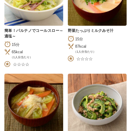
簡単！パルテノでコールスロー～
野菜たっぷりミルクみそ汁
適塩～
15分
15分
87kcal
65kcal
（1人分当たり）
（1人分当たり）
☆☆☆☆
☆☆☆☆