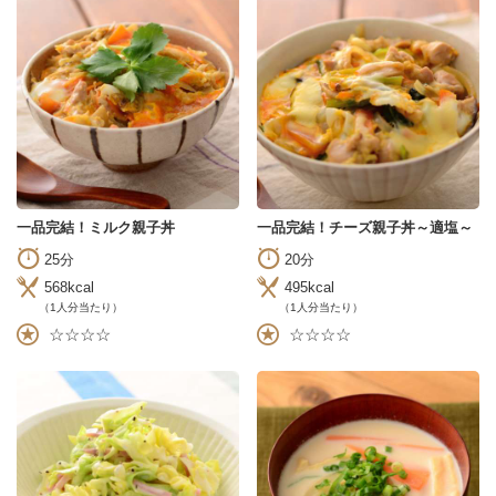
一品完結！ミルク親子丼
一品完結！チーズ親子丼～適塩～
25分
20分
568kcal
495kcal
（1人分当たり）
（1人分当たり）
☆☆☆☆
☆☆☆☆