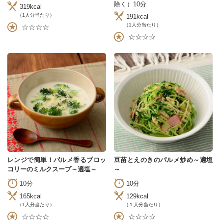
除く）10分
319kcal
（1人分当たり）
191kcal
（1人分当たり）
☆☆☆☆
☆☆☆☆
レンジで簡単！パルメ香るブロッ
豆苗とえのきのパルメ炒め～適塩
コリーのミルクスープ～適塩～
～
10分
10分
165kcal
129kcal
（1人分当たり）
（１人分当たり）
☆☆☆☆
☆☆☆☆