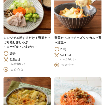
レンジで加熱するだけ！野菜たっ
野菜たっぷりチーズタッカルビ丼
ぷり蒸し豚しゃぶ
～適塩～
～ヨーグルトごまだれ～
20分
15分
598kcal
415kcal
（1人分当たり）
（1人分当たり）
☆☆☆☆
☆☆☆☆