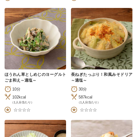
ほうれん草としめじのヨーグルト
長ねぎたっぷり！和風みそドリア
ごま和え～適塩～
～適塩～
10分
30分
102kcal
587kcal
（1人分当たり）
（1人分当たり）
☆☆☆☆
☆☆☆☆