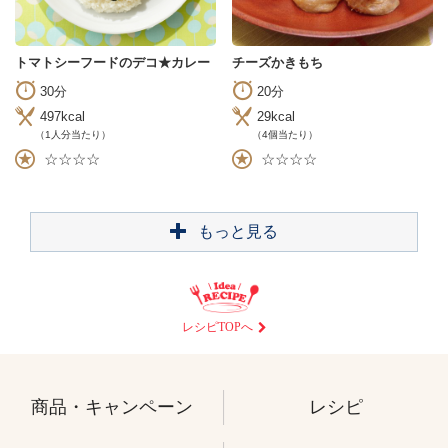
トマトシーフードのデコ★カレー
チーズかきもち
30分
20分
497kcal
29kcal
（1人分当たり）
（4個当たり）
☆☆☆☆
☆☆☆☆
もっと見る
レシピTOPへ
商品・キャンペーン
レシピ