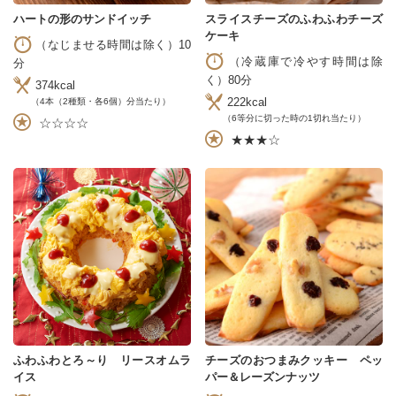
ハートの形のサンドイッチ
スライスチーズのふわふわチーズ
ケーキ
（なじませる時間は除く）10
（冷蔵庫で冷やす時間は除
分
く）80分
374kcal
222kcal
（4本（2種類・各6個）分当たり）
（6等分に切った時の1切れ当たり）
☆☆☆☆
★★★☆
ふわふわとろ～り リースオムラ
チーズのおつまみクッキー ペッ
イス
パー＆レーズンナッツ