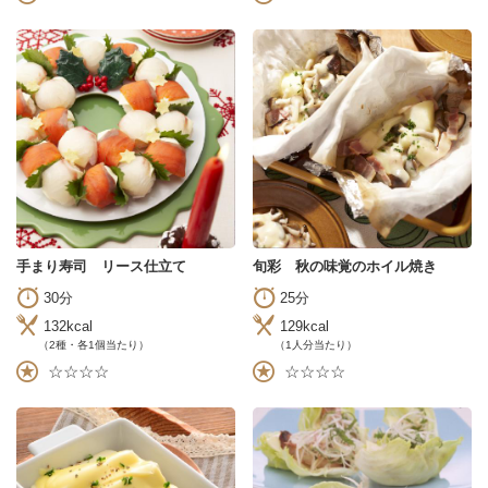
手まり寿司 リース仕立て
旬彩 秋の味覚のホイル焼き
30分
25分
132kcal
129kcal
（2種・各1個当たり）
（1人分当たり）
☆☆☆☆
☆☆☆☆