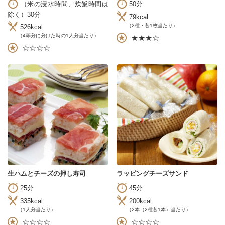
（米の浸水時間、炊飯時間は
50分
除く）30分
79kcal
（2種・各1枚当たり）
526kcal
（4等分に分けた時の1人分当たり）
★★★☆
☆☆☆☆
生ハムとチーズの押し寿司
ラッピングチーズサンド
25分
45分
335kcal
200kcal
（1人分当たり）
（2本（2種各1本）当たり）
☆☆☆☆
☆☆☆☆