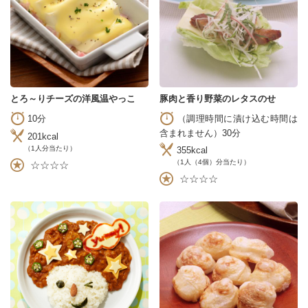
とろ～りチーズの洋風温やっこ
豚肉と香り野菜のレタスのせ
10分
（調理時間に漬け込む時間は
含まれません）30分
201kcal
（1人分当たり）
355kcal
（1人（4個）分当たり）
☆☆☆☆
☆☆☆☆