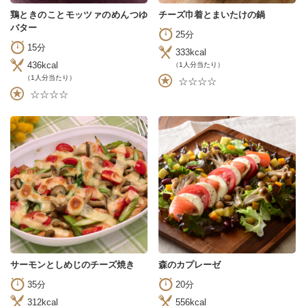
鶏ときのことモッツァのめんつゆ
チーズ巾着とまいたけの鍋
バター
25分
15分
333kcal
436kcal
（1人分当たり）
（1人分当たり）
☆☆☆☆
☆☆☆☆
サーモンとしめじのチーズ焼き
森のカプレーゼ
35分
20分
312kcal
556kcal