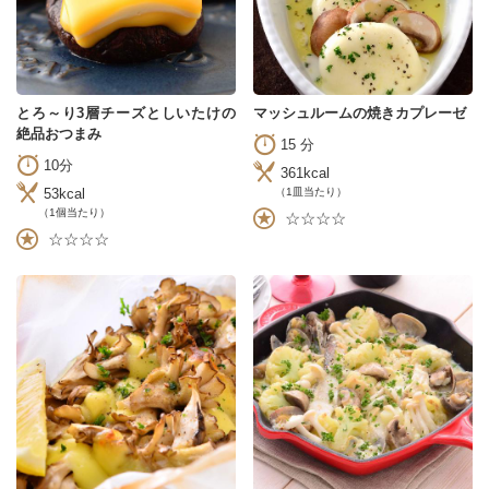
とろ～り3層チーズとしいたけの
マッシュルームの焼きカプレーゼ
絶品おつまみ
15 分
10分
361kcal
53kcal
（1皿当たり）
（1個当たり）
☆☆☆☆
☆☆☆☆