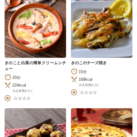
きのこと白菜の簡単クリームシチ
きのこのチーズ焼き
ュー
15分
20分
168kcal
224kcal
（1人分当たり）
（1人分当たり）
☆☆☆☆
☆☆☆☆