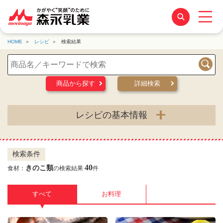
HOME
レシピ
検索結果
検索
商品から探す
詳細検索
レシピの基本情報
検索条件
40
きのこ類
食材：
の検索結果
件
すべて
お料理
▼