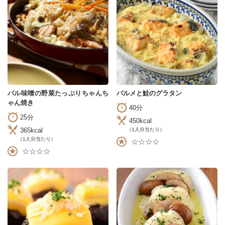
パル味噌の野菜たっぷりちゃんち
パルメと鮭のグラタン
ゃん焼き
40分
25分
450kcal
365kcal
（1人分当たり）
（1人分当たり）
☆☆☆☆
☆☆☆☆