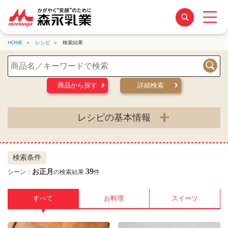
HOME
レシピ
検索結果
検索
商品から探す
詳細検索
レシピの基本情報
検索条件
39
お正月
シーン：
の検索結果
件
すべて
お料理
スイーツ
▼