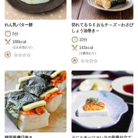
れん乳バター餅
切れてるＤＥおもチ～ズ～わさび
しょう油巻き～
5分
10分
186kcal
141kcal
（1人分当たり）
（1個当たり）
☆☆☆☆
☆☆☆☆
韓国風磯辺巻き
うにとモッツァレラの和風仕立て