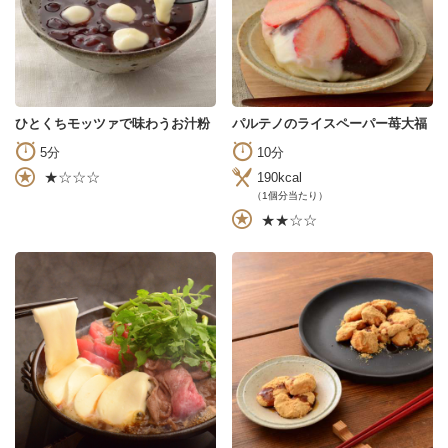
ひとくちモッツァで味わうお汁粉
パルテノのライスペーパー苺大福
5分
10分
★☆☆☆
190kcal
（1個分当たり）
★★☆☆