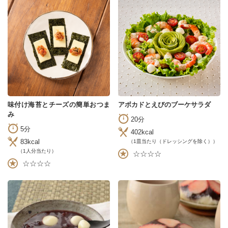
味付け海苔とチーズの簡単おつま
アボカドとえびのブーケサラダ
み
20分
5分
402kcal
83kcal
（1皿当たり（ドレッシングを除く））
（1人分当たり）
☆☆☆☆
☆☆☆☆