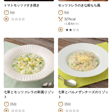
トマトモッツァすき焼き
モッツァレラのきな粉もち風
5分
5分
☆☆☆☆
327kcal
（１皿当たり）
★★☆☆
七草とモッツァレラの和風リゾッ
七草とパルメザンチーズのリゾッ
ト
ト
15分
15分
☆☆☆☆
☆☆☆☆