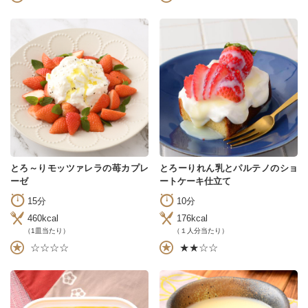
とろ～りモッツァレラの苺カプレ
とろーりれん乳とパルテノのショ
ーゼ
ートケーキ仕立て
15分
10分
460kcal
176kcal
（1皿当たり）
（１人分当たり）
☆☆☆☆
★★☆☆