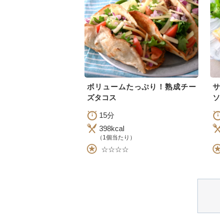
ボリュームたっぷり！熟成チー
ズタコス
ソ
15分
398kcal
（1個当たり）
☆☆☆☆