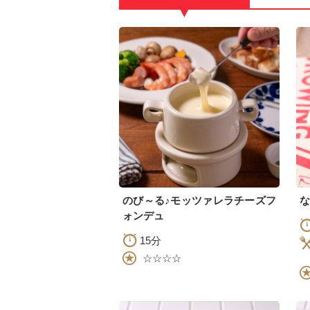
▼
のび～る♪モッツァレラチーズフ
な
ォンデュ
15分
☆☆☆☆