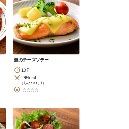
鮭のチーズソテー
10分
295kcal
（1人分当たり）
☆☆☆☆