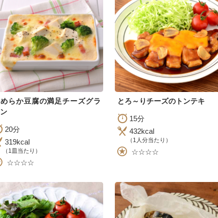
なめらか豆腐の満足チーズグラ
とろ～りチーズのトンテキ
ン
15分
20分
432kcal
（1人分当たり）
319kcal
（1皿当たり）
☆☆☆☆
☆☆☆☆