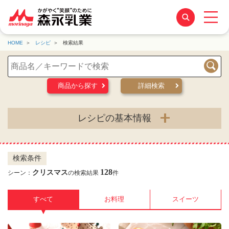
HOME
レシピ
検索結果
検索
商品から探す
詳細検索
レシピの基本情報
検索条件
128
クリスマス
シーン：
の検索結果
件
すべて
お料理
スイーツ
▼