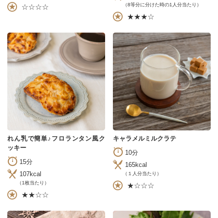
（8等分に分けた時の1人分当たり）
☆☆☆☆
★★★☆
れん乳で簡単♪フロランタン風ク
キャラメルミルクラテ
ッキー
10分
15分
165kcal
107kcal
（１人分当たり）
（1枚当たり）
★☆☆☆
★★☆☆