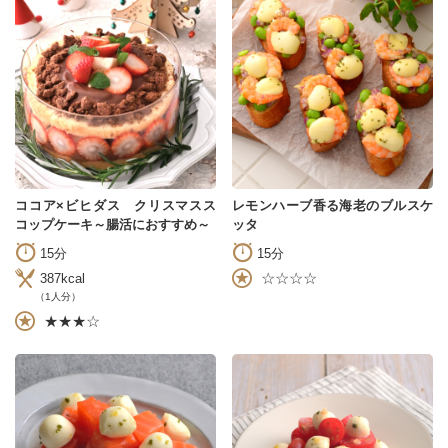
ココア×ビヒダス クリスマスス
レモンハーブ香る海老のブルスケ
コップケーキ～腸活におすすめ～
ッタ
15分
15分
☆☆☆☆
387kcal
（1人分）
★★★☆