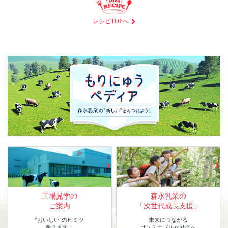
レシピTOPへ
工場見学の
森永乳業の
ご案内
「次世代成長支援」
“おいしい”のヒミツ
未来につながる
教えます！
サステナブルな社会へ