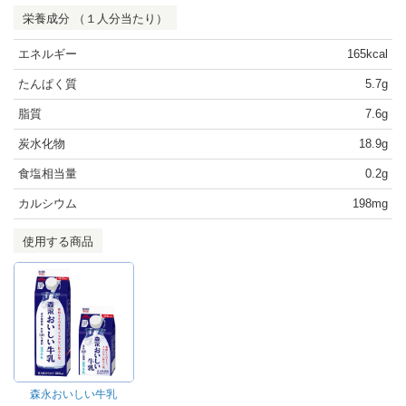
栄養成分 （１人分当たり）
エネルギー
165kcal
たんぱく質
5.7g
脂質
7.6g
炭水化物
18.9g
食塩相当量
0.2g
カルシウム
198mg
使用する商品
森永おいしい牛乳