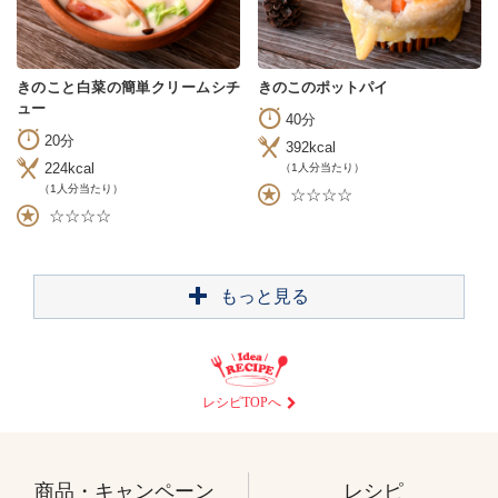
きのこと白菜の簡単クリームシチ
きのこのポットパイ
ュー
40分
20分
392kcal
224kcal
（1人分当たり）
（1人分当たり）
☆☆☆☆
☆☆☆☆
もっと見る
レシピTOPへ
商品・キャンペーン
レシピ