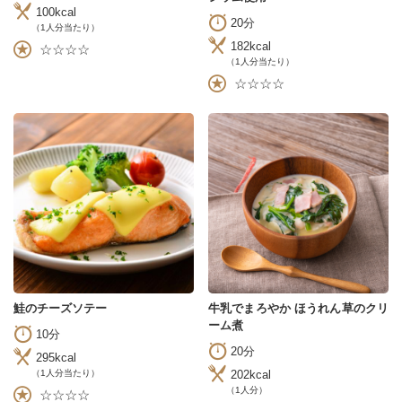
100kcal
20分
（1人分当たり）
182kcal
☆☆☆☆
（1人分当たり）
☆☆☆☆
鮭のチーズソテー
牛乳でまろやか ほうれん草のクリ
ーム煮
10分
20分
295kcal
202kcal
（1人分当たり）
（1人分）
☆☆☆☆