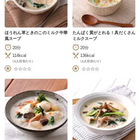
ほうれん草ときのこのミルク中華
たんぱく質がとれる！具だくさん
風スープ
ミルクスープ
20分
20分
114kcal
136kcal
（1人分当たり）
（1人分当たり）
☆☆☆☆
☆☆☆☆