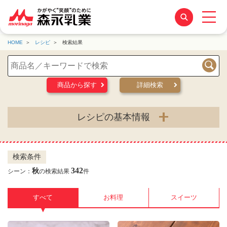
HOME
レシピ
検索結果
検索
商品から探す
詳細検索
レシピの基本情報
検索条件
342
秋
シーン：
の検索結果
件
すべて
お料理
スイーツ
▼