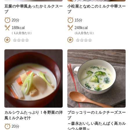
豆腐の中華風あったかミルクスー
小松菜となめこのミルク中華スー
プ
プ
20分
15分
188kcal
248kcal
（ 1人分当たり）
（1人分当たり）
☆☆☆☆
☆☆☆☆
カルシウムたっぷり！冬野菜の洋
ブロッコリーのミルクチーズスー
風ミルクみそ汁
プ
～森永おいしい高たんぱく高カル
20分
シウム使用～