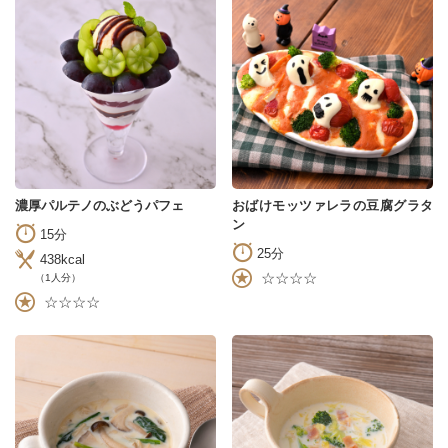
濃厚パルテノのぶどうパフェ
おばけモッツァレラの豆腐グラタ
ン
15分
25分
438kcal
☆☆☆☆
（1人分）
☆☆☆☆