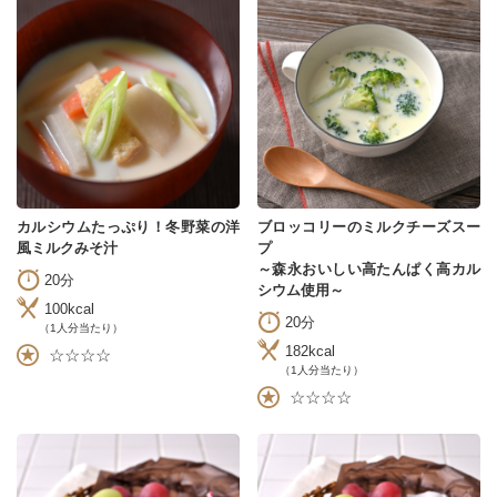
カルシウムたっぷり！冬野菜の洋
ブロッコリーのミルクチーズスー
風ミルクみそ汁
プ
～森永おいしい高たんぱく高カル
20分
シウム使用～
100kcal
20分
（1人分当たり）
182kcal
☆☆☆☆
（1人分当たり）
☆☆☆☆