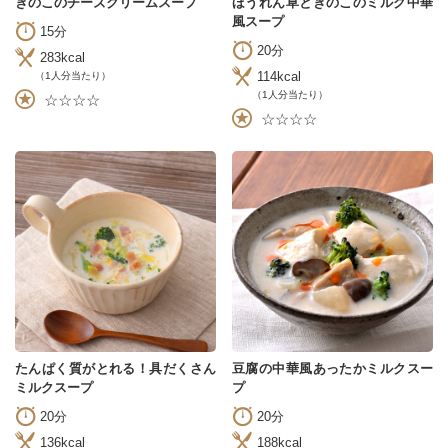
きのこのチーズクリームスープ
ほうれん草ときのこのミルク中華
風スープ
15分
20分
283kcal
114kcal
（1人分当たり）
（1人分当たり）
☆☆☆☆
☆☆☆☆
たんぱく質がとれる！具だくさん
豆腐の中華風あったかミルクスー
ミルクスープ
プ
20分
20分
136kcal
188kcal