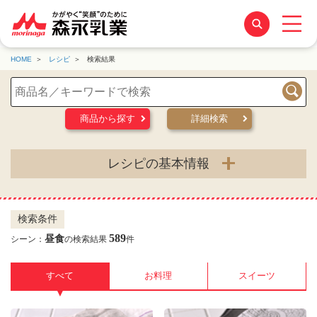
HOME
レシピ
検索結果
検索
商品から探す
詳細検索
レシピの基本情報
検索条件
589
昼食
シーン：
の検索結果
件
すべて
お料理
スイーツ
▼