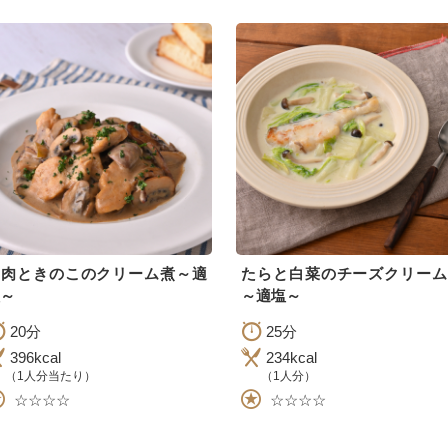
鶏肉ときのこのクリーム煮～適
たらと白菜のチーズクリーム
～
～適塩～
20分
25分
396kcal
234kcal
（1人分当たり）
（1人分）
☆☆☆☆
☆☆☆☆