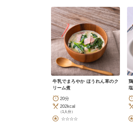
牛乳でまろやか ほうれん草のク
リーム煮
塩
20分
202kcal
（1人分）
☆☆☆☆