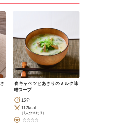
さ
春キャベツとあさりのミルク味
噌スープ
15分
112kcal
（1人分当たり）
☆☆☆☆