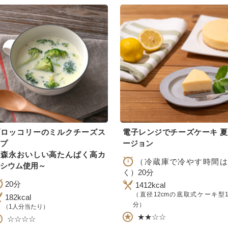
ブロッコリーのミルクチーズス
電子レンジでチーズケーキ 
プ
ージョン
～森永おいしい高たんぱく高カ
（冷蔵庫で冷やす時間は
シウム使用～
く）20分
20分
1412kcal
（直径12cmの底取式ケーキ型
182kcal
分）
（1人分当たり）
★★☆☆
☆☆☆☆