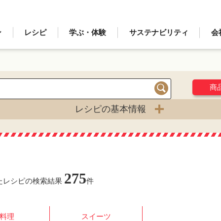
ン
レシピ
学ぶ・体験
サステナビリティ
会
商
検索
レシピの基本情報
275
たレシピの検索結果
件
料理
スイーツ