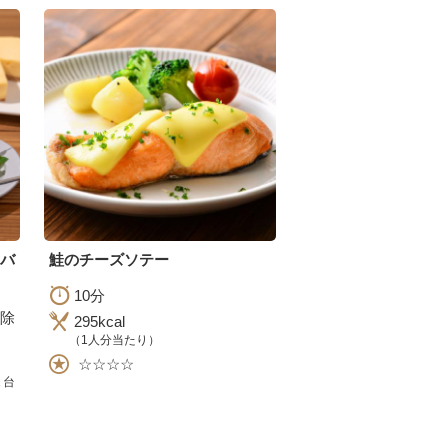
夏バ
鮭のチーズソテー
10分
除
295kcal
（1人分当たり）
☆☆☆☆
1台