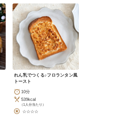
れん乳でつくる♪フロランタン風
トースト
10分
539kcal
（1人分当たり）
☆☆☆☆