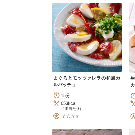
まぐろとモッツァレラの和風カ
ルパッチョ
カ
15分
653kcal
（1皿当たり）
☆☆☆☆