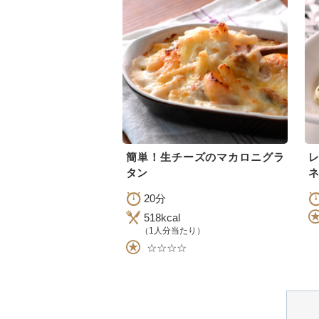
簡単！生チーズのマカロニグラ
タン
ネ
20分
518kcal
（1人分当たり）
☆☆☆☆