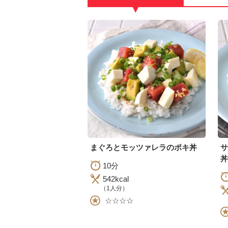
▼
まぐろとモッツァレラのポキ丼
丼
10分
542kcal
（1人分）
☆☆☆☆