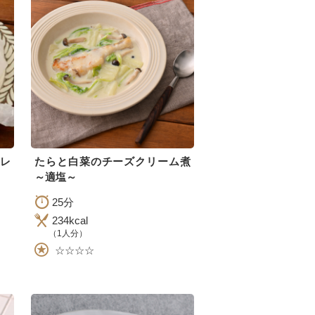
のレ
たらと白菜のチーズクリーム煮
～適塩～
25分
234kcal
（1人分）
☆☆☆☆