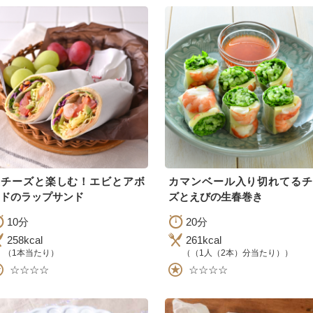
生チーズと楽しむ！エビとアボ
カマンベール入り切れてるチ
ドのラップサンド
ズとえびの生春巻き
10分
20分
258kcal
261kcal
（1本当たり）
（（1人（2本）分当たり））
☆☆☆☆
☆☆☆☆