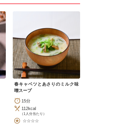
春キャベツとあさりのミルク味
噌スープ
15分
112kcal
（1人分当たり）
☆☆☆☆