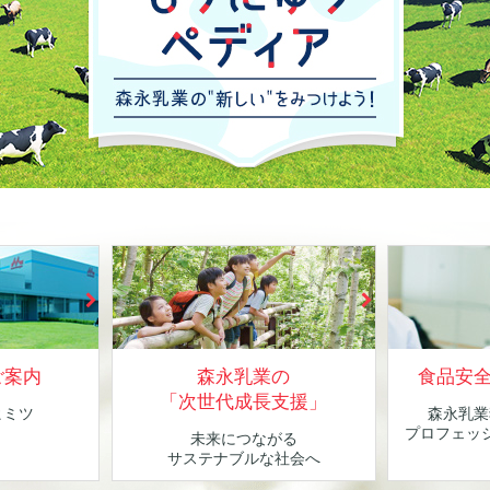
ご案内
森永乳業の
食品安
「次世代成長支援」
ヒミツ
森永乳業
！
プロフェッ
未来につながる
サステナブルな社会へ