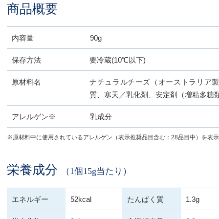
商品概要
内容量
90g
保存方法
要冷蔵(10℃以下)
原材料名
ナチュラルチーズ（オーストラリア
質、寒天／乳化剤、安定剤（増粘多糖
アレルゲン※
乳成分
※原材料中に使用されているアレルゲン（表示推奨品目含む：28品目中）を表
栄養成分
（1個15g当たり）
エネルギー
52kcal
たんぱく質
1.3g