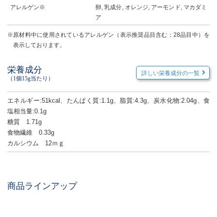
アレルゲン※
卵, 乳成分, オレンジ, アーモンド, マカダミ
ア
※原材料中に使用されているアレルゲン（表示推奨品目含む：28品目中）を
表示しております。
栄養成分
詳しい栄養成分の一覧
（1個15g当たり）
エネルギー:51kcal、たんぱく質:1.1g、脂質:4.3g、炭水化物:2.04g、食
塩相当量:0.1g
糖質 1.71g
食物繊維 0.33g
カルシウム 12ｍｇ
商品ラインアップ