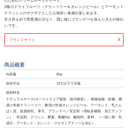
のためのクリームチーズデザート。
2種のドライフルーツ（クランベリー＆オレンジピール）とアーモンド
クラッシュのザクザクとした心地良い食感が楽しめます。
甘さ控えめで罪悪感が少なく、隠し味にブランデーを加えた大人の味わ
いです。
ブランドサイト
商品概要
内容量
90g
保存方法
10℃以下で冷蔵
原材料名
ナチュラルチーズ(オーストラリア製造、国内製造）、植物油脂、砂糖、糖
漬け乾燥クランベリー、糖漬け乾燥オレンジピール、アーモンド、乳たん
ぱく質、脱脂粉乳、寒天、ブランデー／安定剤（増粘多糖類、加工デンプ
ン）、乳化剤、グリシン、酵素、酢酸Na、酸味料、香料、（一部に卵・乳
成分・アーモンド・オレンジ・マカダミアナッツを含む）