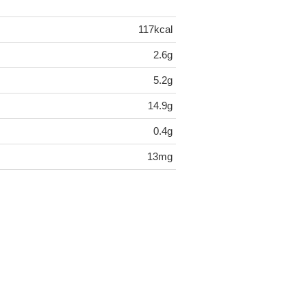
117kcal
2.6g
5.2g
14.9g
0.4g
13mg