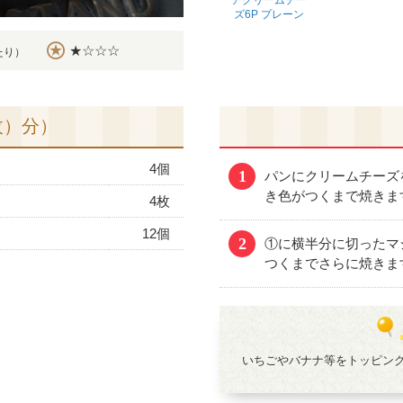
アクリームチー
ズ6P プレーン
★☆☆☆
たり）
枚）分）
4個
1
パンにクリームチーズ
き色がつくまで焼きま
）
4枚
12個
2
①に横半分に切ったマ
つくまでさらに焼きま
いちごやバナナ等をトッピン