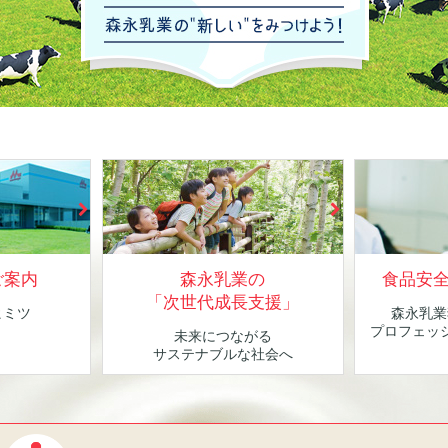
ご案内
森永乳業の
食品安
「次世代成長支援」
ヒミツ
森永乳業
！
プロフェッ
未来につながる
サステナブルな社会へ