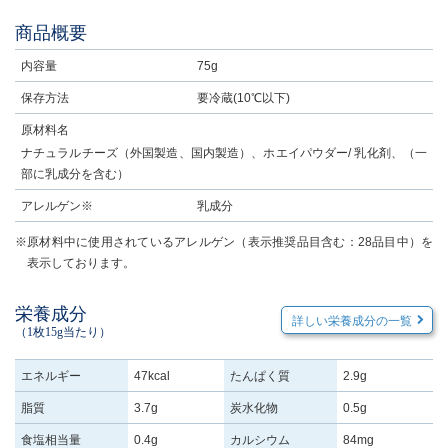
商品概要
内容量
75g
保存方法
要冷蔵(10℃以下)
原材料名
ナチュラルチーズ（外国製造、国内製造）、ホエイパウダー/ 乳化剤、（一
部に乳成分を含む）
アレルゲン※
乳成分
※原材料中に使用されているアレルゲン（表示推奨品目含む：28品目中）を
表示しております。
栄養成分
詳しい栄養成分の一覧
（1枚15g当たり）
エネルギー
47kcal
たんぱく質
2.9g
脂質
3.7g
炭水化物
0.5g
食塩相当量
0.4g
カルシウム
84mg