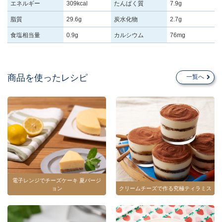
エネルギー
309kcal
たんぱく質
7.9g
脂質
29.6g
炭水化物
2.7g
食塩相当量
0.9g
カルシウム
76mg
商品を使ったレシピ
一覧へ
電子レンジでチーズケーキ 夏バージ
ョン
クリームチーズで作る究極ティラミス