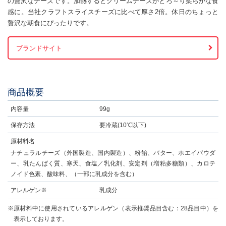
の贅沢なチーズです。加熱するとクリームチーズがとろ～り柔らかな食
感に。当社クラフトスライスチーズに比べて厚さ2倍。休日のちょっと
贅沢な朝食にぴったりです。
ブランドサイト
商品概要
内容量
99g
保存方法
要冷蔵(10℃以下)
原材料名
ナチュラルチーズ（外国製造、国内製造）、粉飴、バター、ホエイパウダ
ー、乳たんぱく質、寒天、食塩／乳化剤、安定剤（増粘多糖類）、カロテ
ノイド色素、酸味料、（一部に乳成分を含む）
アレルゲン※
乳成分
※原材料中に使用されているアレルゲン（表示推奨品目含む：28品目中）を
表示しております。