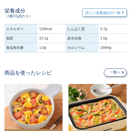
栄養成分
詳しい栄養成分の一覧
（1枚37g当たり）
エネルギー
120kcal
たんぱく質
5.7g
脂質
10.1g
炭水化物
1.5g
食塩相当量
1.0g
カルシウム
168mg
商品を使ったレシピ
一覧へ