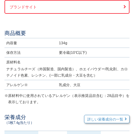
ブランドサイト
商品概要
内容量
134g
保存方法
要冷蔵(10℃以下)
原材料名
ナチュラルチーズ（外国製造、国内製造）、ホエイパウダー/乳化剤、カロ
テノイド色素、レシチン、(一部に乳成分・大豆を含む）
アレルゲン※
乳成分、大豆
※原材料中に使用されているアレルゲン（表示推奨品目含む：28品目中）を
表示しております。
栄養成分
詳しい栄養成分の一覧
（1枚7.4g当たり）