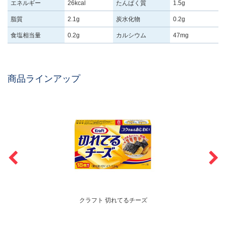
エネルギー
26kcal
たんぱく質
1.5g
脂質
2.1g
炭水化物
0.2g
食塩相当量
0.2g
カルシウム
47mg
商品ラインアップ
クラフト 切れてるチーズ