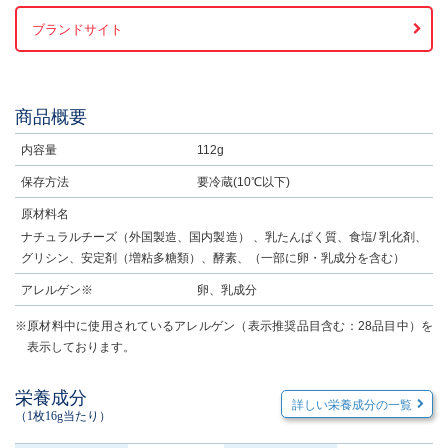
ブランドサイト
商品概要
内容量
112g
保存方法
要冷蔵(10℃以下)
原材料名
ナチュラルチーズ（外国製造、国内製造） 、乳たんぱく質、食塩/ 乳化剤、
グリシン、安定剤（増粘多糖類）、酵素、（一部に卵・乳成分を含む）
アレルゲン※
卵、乳成分
※原材料中に使用されているアレルゲン（表示推奨品目含む：28品目中）を
表示しております。
栄養成分
詳しい栄養成分の一覧
（1枚16g当たり）