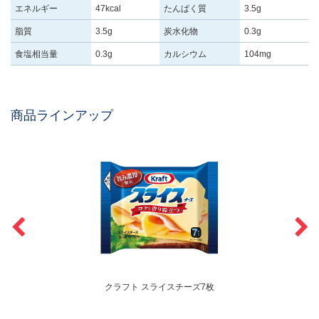
エネルギー
47kcal
たんぱく質
3.5g
脂質
3.5g
炭水化物
0.3g
食塩相当量
0.3g
カルシウム
104mg
商品ラインアップ
クラフト スライスチーズ7枚