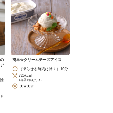
母の
簡単☆クリームチーズアイス
デ
（凍らせる時間は除く）10分
725kcal
除
（容器1個あたり）
★★★☆
1台