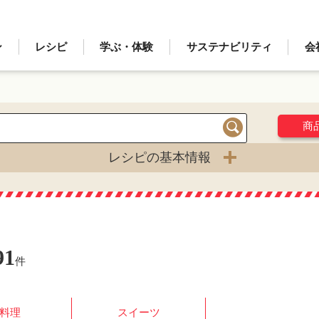
ン
レシピ
学ぶ・体験
サステナビリティ
会
商
検索
レシピの基本情報
91
件
料理
スイーツ