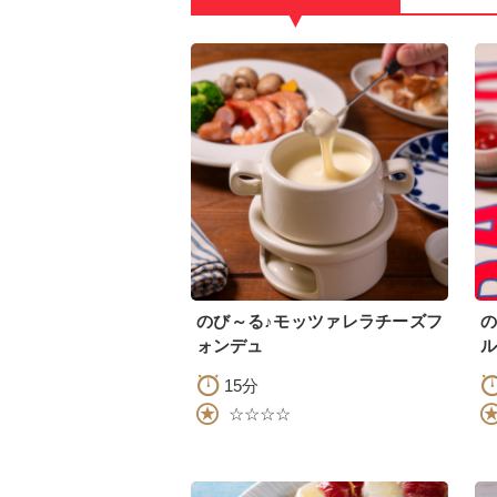
▼
のび～る♪モッツァレラチーズフ
の
ォンデュ
ル
15分
☆☆☆☆