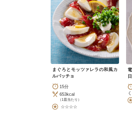
まぐろとモッツァレラの和風カ
電
ルパッチョ
日
15分
く
653kcal
（1皿当たり）
☆☆☆☆