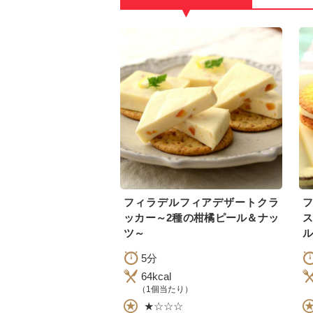
▼
フィラデルフィアデザートクラ
ッカー～2種の柑橘ピール＆ナッ
ス
ツ～
ル
5分
64kcal
（1個当たり）
★☆☆☆