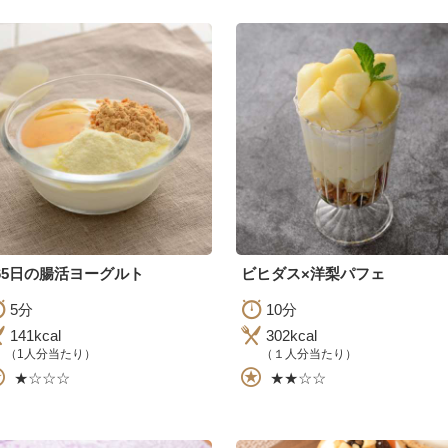
65日の腸活ヨーグルト
ビヒダス×洋梨パフェ
5分
10分
141kcal
302kcal
（1人分当たり）
（１人分当たり）
★☆☆☆
★★☆☆