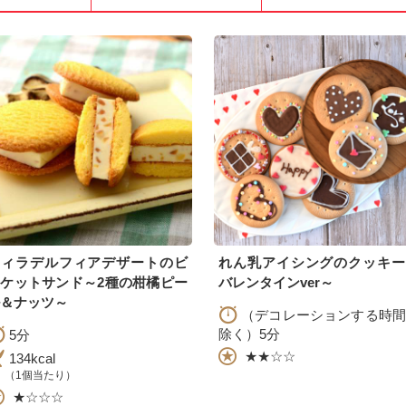
フィラデルフィアデザートのビ
れん乳アイシングのクッキー
ケットサンド～2種の柑橘ピー
バレンタインver～
＆ナッツ～
（デコレーションする時間
除く）5分
5分
★★☆☆
134kcal
（1個当たり）
★☆☆☆