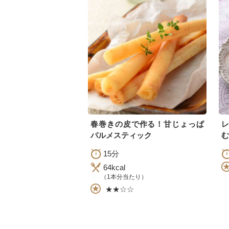
春巻きの皮で作る！甘じょっぱ
パルメスティック
む
15分
64kcal
（1本分当たり）
★★☆☆