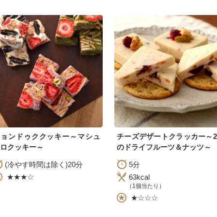
チョンドゥククッキー～マシュ
チーズデザートクラッカー～
ロクッキー～
のドライフルーツ＆ナッツ～
(冷やす時間は除く)20分
5分
★★★☆
63kcal
（1個当たり）
★☆☆☆