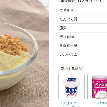
栄養成分 （1人分当たり）
エネルギー
たんぱく質
脂質
炭水化物
食塩相当量
カルシウム
使用する商品
ビヒダス プレー
ミルク生