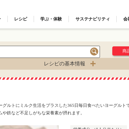
ン
レシピ
学ぶ・体験
サステナビリティ
会
商
検索
レシピの基本情報
ト
ーグルトにミルク生活をプラスした365日毎日食べたいヨーグルト
ムや鉄など不足しがちな栄養素が摂れます。