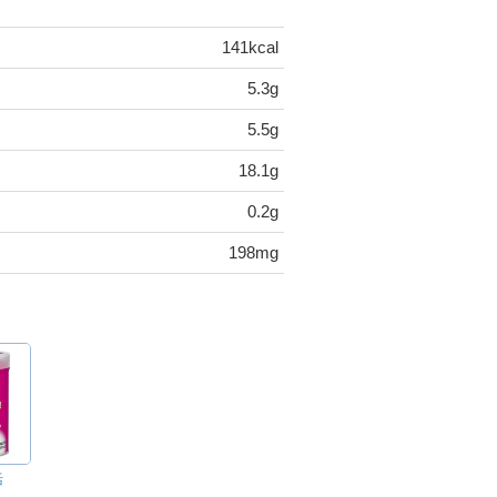
141kcal
5.3g
5.5g
18.1g
0.2g
198mg
活