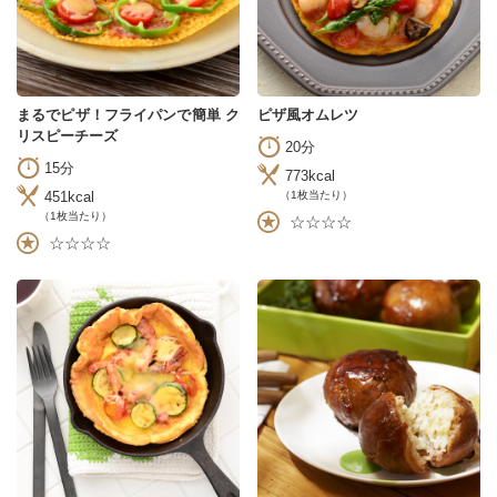
まるでピザ！フライパンで簡単 ク
ピザ風オムレツ
リスピーチーズ
20分
15分
773kcal
451kcal
（1枚当たり）
（1枚当たり）
☆☆☆☆
☆☆☆☆