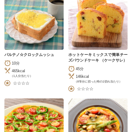
パルテノ☆クロックムッシュ
ホットケーキミックスで簡単チー
ズパウンドケーキ （ケークサレ）
10分
45分
465kcal
146kcal
（1人分当たり）
（8等分に切った時の1切れ当たり）
☆☆☆☆
☆☆☆☆