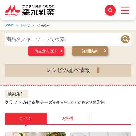
HOME
レシピ
検索結果
検索
商品から探す
詳細検索
レシピの基本情報
検索条件
34
クラフト かける生チーズ
を使ったレシピの検索結果
件
すべて
お料理
▼