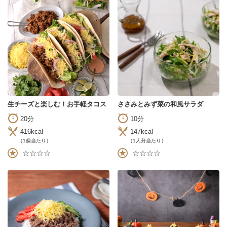
生チーズと楽しむ！お手軽タコス
ささみとみず菜の和風サラダ
20分
10分
416kcal
147kcal
（1個当たり）
（1人分当たり）
☆☆☆☆
☆☆☆☆