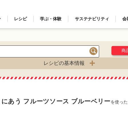
ン
レシピ
学ぶ・体験
サステナビリティ
会
商
検索
レシピの基本情報
トにあう フルーツソース ブルーベリー
を使った