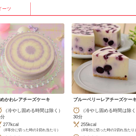
イーツ
ゆめかわレアチーズケーキ
ブルーベリーレアチーズケー
（冷やし固める時間は除く）
（冷やし固める時間は除く
5分
30分
277kcal
255kcal
（8等分に切った時の1切れ当たり）
（8等分に切った時の1切れ当たり