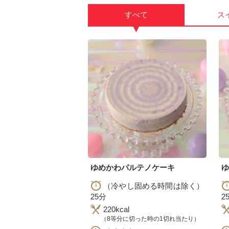
すべて
ス
▼
ゆめかわパルテノケーキ
（冷やし固める時間は除く）
25分
2
220kcal
（8等分に切った時の1切れ当たり）