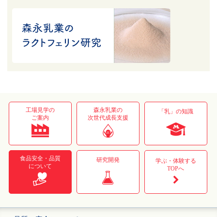
工場見学の
森永乳業の
「乳」の知識
ご案内
次世代成長支援
食品安全・品質
研究開発
学ぶ・体験する
について
TOPへ