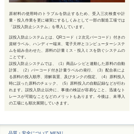
原材料の使用時のトラブルを防止するため、受入三次検査や計
量・投入作業を更に確実にするしくみとして一部の製造工場では
「誤投入防止システム」を導入しています。
誤投入防止システムとは、QRコード（２次元バーコード）付きの
資材ラベル、ハンディー端末、電子天秤とコンピューターシステ
ムを組み合わせた、原料の計量ミス・投入ミスを防ぐシステムの
ことです。
誤投入防止システムでは、（1）商品レシピと連動した原料の自動
計算、（2）バーコード付き計量ラベルの発行、（3）配合表によ
る原料の投入順序、溶解装置、及びタンクの指定、（4）原料投入
時に誤った原料のチェック、（5）原料投入の自動記録などが行わ
れます。誤投入防止以外に、事後の検証が容易なこと、迅速なト
レースが可能なことなどのメリットもあります。今後は、未導入
の工場にも順次展開していきます。
品質・安全について MENU