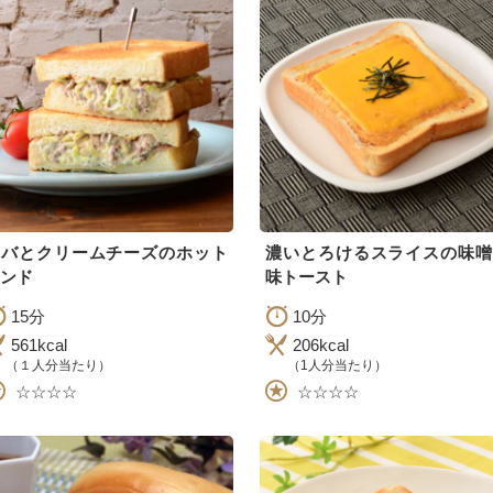
サバとクリームチーズのホット
濃いとろけるスライスの味噌
ンド
味トースト
15分
10分
561kcal
206kcal
（１人分当たり）
（1人分当たり）
☆☆☆☆
☆☆☆☆