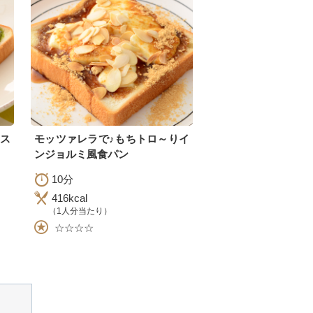
ス
モッツァレラで♪もちトロ～りイ
ンジョルミ風食パン
10分
416kcal
（1人分当たり）
☆☆☆☆