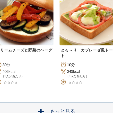
クリームチーズと野菜のベーグ
とろ～り カプレーゼ風トー
ト
30分
10分
406kcal
349kcal
（1人分当たり）
（1人分当たり）
☆☆☆☆
☆☆☆☆
もっと見る