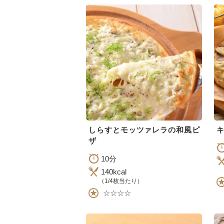
しらすとモッツァレラの和風ピ
キ
ザ
10分
140kcal
（1/4枚当たり）
☆☆☆☆