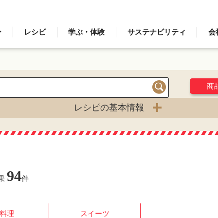
ン
レシピ
学ぶ・体験
サステナビリティ
会
商
検索
レシピの基本情報
94
果
件
料理
スイーツ