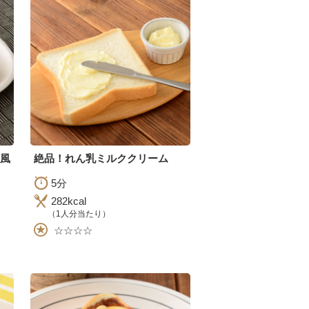
風
絶品！れん乳ミルククリーム
5分
282kcal
（1人分当たり）
☆☆☆☆