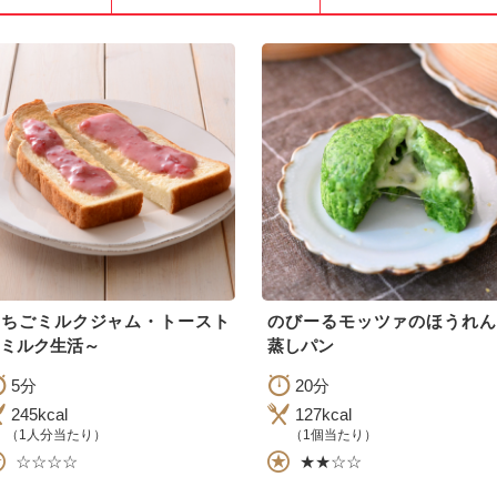
いちごミルクジャム・トースト
のびーるモッツァのほうれん
ミルク生活～
蒸しパン
5分
20分
245kcal
127kcal
（1人分当たり）
（1個当たり）
☆☆☆☆
★★☆☆