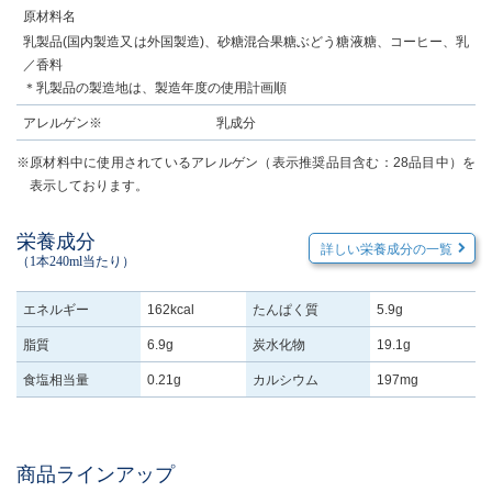
原材料名
乳製品(国内製造又は外国製造)、砂糖混合果糖ぶどう糖液糖、コーヒー、乳
／香料
＊乳製品の製造地は、製造年度の使用計画順
アレルゲン※
乳成分
※原材料中に使用されているアレルゲン（表示推奨品目含む：28品目中）を
表示しております。
栄養成分
詳しい栄養成分の一覧
（1本240ml当たり）
エネルギー
162kcal
たんぱく質
5.9g
脂質
6.9g
炭水化物
19.1g
食塩相当量
0.21g
カルシウム
197mg
商品ラインアップ