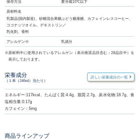
保存方法
要冷蔵10℃以下
原材料名
乳製品(国内製造)、砂糖混合果糖ぶどう糖液糖、カフェインレスコーヒー、
ココナッツオイル、デキストリン／
乳化剤、香料
アレルゲン※
乳成分
※原材料中に使用されているアレルゲン（表示推奨品目含む：28品目中）を
表示しております。
栄養成分
詳しい栄養成分の一覧
（１本（240ml）当たり）
エネルギー:117kcal、たんぱく質:4.4g、脂質:2.7g、炭水化物:18.7g、食
塩相当量:0.17g
カフェイン：5mg
商品ラインアップ