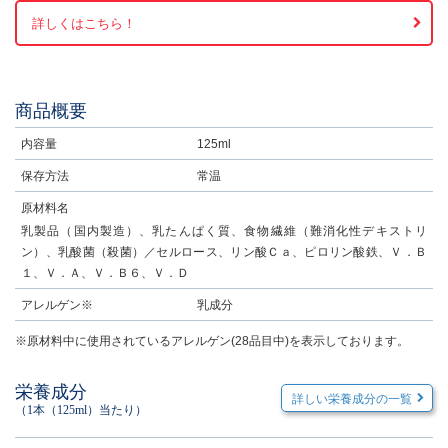
詳しくはこちら！
商品概要
内容量
125ml
保存方法
常温
原材料名
乳製品（国内製造）、乳たんぱく質、食物繊維（難消化性デキストリ
ン）、乳酸菌（殺菌）／セルロース、リン酸Ｃａ、ピロリン酸鉄、Ｖ．Ｂ
１、Ｖ．Ａ、Ｖ．Ｂ６、Ｖ．Ｄ
アレルゲン※
乳成分
※原材料中に使用されているアレルゲン(28品目中)を表示しております。
栄養成分
詳しい栄養成分の一覧
（1本（125ml）当たり）