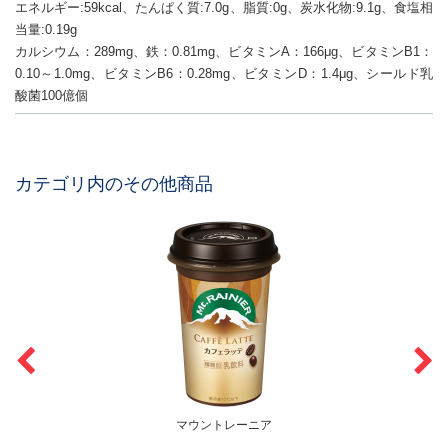
エネルギー:59kcal、たんぱく質:7.0g、脂質:0g、炭水化物:9.1g、食塩相
当量:0.19g
カルシウム：289mg、鉄：0.81mg、ビタミンA：166μg、ビタミンB1：
0.10～1.0mg、ビタミンB6：0.28mg、ビタミンD：1.4μg、シールド乳
酸菌100億個
カテゴリ内のその他商品
マウントレーニア