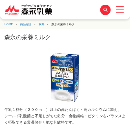
HOME
商品紹介
飲料
森永の栄養ミルク
森永の栄養ミルク
牛乳１杯分（２００ｍｌ）以上の高たんぱく・高カルシウムに加え、
シールド乳酸菌と不足しがちな鉄分・食物繊維・ビタミンをバランスよ
く摂取できる常温保存可能な乳飲料です。