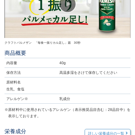
クラフトパルメザン 「毎食一振りカル足し」篇 30秒
商品概要
内容量
40g
保存方法
高温多湿をさけて保存してください
原材料名
生乳、食塩
アレルゲン※
乳成分
※原材料中に使用されているアレルゲン（表示推奨品目含む：28品目中）を
表示しております。
栄養成分
詳しい栄養成分の一覧