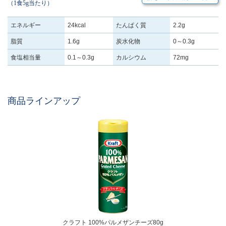
（1食5g当たり）
エネルギー
24kcal
たんぱく質
2.2g
脂質
1.6g
炭水化物
0～0.3g
食塩相当量
0.1～0.3g
カルシウム
72mg
商品ラインアップ
クラフト 100%パルメザンチーズ80g