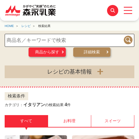
HOME
レシピ
検索結果
検索
商品から探す
詳細検索
レシピの基本情報
検索条件
4
イタリアン
カテゴリ：
の検索結果
件
すべて
お料理
スイーツ
▼