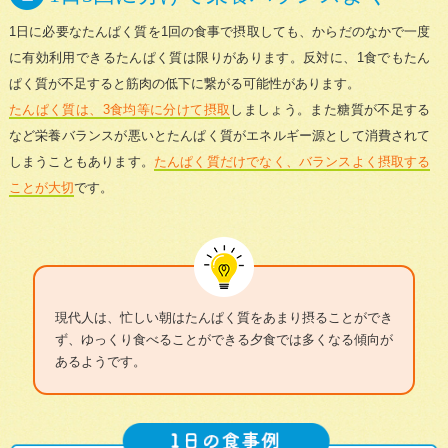
1日に必要なたんぱく質を1回の食事で摂取しても、からだのなかで一度
に有効利用できるたんぱく質は限りがあります。反対に、1食でもたん
ぱく質が不足すると筋肉の低下に繋がる可能性があります。
たんぱく質は、3食均等に分けて摂取
しましょう。また糖質が不足する
など栄養バランスが悪いとたんぱく質がエネルギー源として消費されて
しまうこともあります。
たんぱく質だけでなく、バランスよく摂取する
ことが大切
です。
現代人は、忙しい朝はたんぱく質をあまり摂ることができ
ず、ゆっくり食べることができる夕食では多くなる傾向が
あるようです。