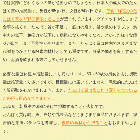
では実際にどれくらいの量が必要なのでしょうか。日本人の成人でのたん
ぱく質の推奨量は、男性が65ｇ/日、女性が50g/日です。
毎食20g程度のた
んぱく質を1日3回摂取すること
が望まれています。ダイエットや忙しさで
食事を抜くと、たんぱく質が不足し、筋力の衰え、髪や爪のトラブル、集
中力の低下、免疫力が低下して病気になりやすくなる、といった様々な症
状が出てしまう可能性があります。また、たんぱく質は体内でさまざまな
代謝をつかさどる酵素の材料としても重要です。肝臓の働きを良くするた
め、お酒を飲まれる方にも欠かせません。
必要な量は体重や活動量により異なります。30～59歳の男女ともに摂取
量は推奨量より多いですが、目標量には届いていません。意識的にたんぱ
く質摂取を心がけましょう。また、
たんぱく質は常に作り変えられている
ため摂り貯めができません。
1日3食、朝昼夕の3回に分けて摂取することが大切です。
たんぱく質は肉、魚、豆類や乳製品などさまざまな食品に含まれます。総
合的な栄養バランスを考慮し、
複数の食材から摂ること
をおすすめしま
す。