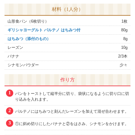
材料（1人分）
山形食パン（6枚切り）
1枚
ギリシャヨーグルト パルテノ はちみつ付
80g
はちみつ（添付のもの）
8g
レーズン
10g
バナナ
2/3本
シナモンパウダー
少々
作り方
1
パンをトーストして縦半分に切り、袋状になるように切り口に切
り込みを入れます。
2
パルテノにはちみつと刻んだレーズンを加えて混ぜ合わせます。
3
①に斜め切りにしたバナナと②をはさみ、シナモンをかけます。