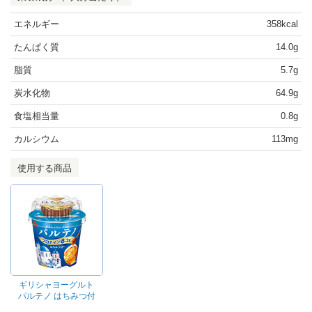
エネルギー
358kcal
たんぱく質
14.0g
脂質
5.7g
炭水化物
64.9g
食塩相当量
0.8g
カルシウム
113mg
使用する商品
ギリシャヨーグルト
パルテノ はちみつ付