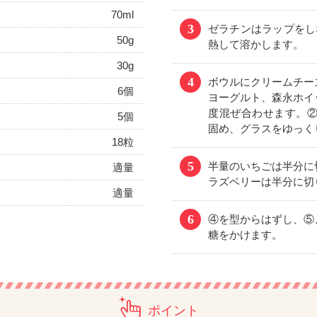
70ml
3
ゼラチンはラップをしな
50g
熱して溶かします。
30g
4
ボウルにクリームチー
6個
ヨーグルト、森永ホイ
度混ぜ合わせます。②
5個
固め、グラスをゆっく
18粒
5
半量のいちごは半分に
適量
ラズベリーは半分に切
適量
6
④を型からはずし、⑤
糖をかけます。
ポイント