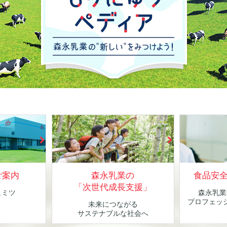
ご案内
森永乳業の
食品安
「次世代成長支援」
ヒミツ
森永乳業
！
プロフェッ
未来につながる
サステナブルな社会へ