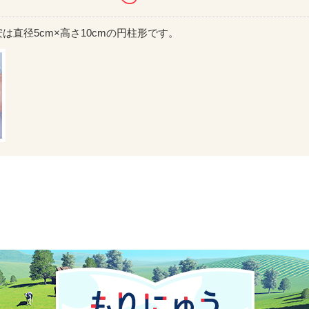
直径5cm×高さ10cmの円柱形です。