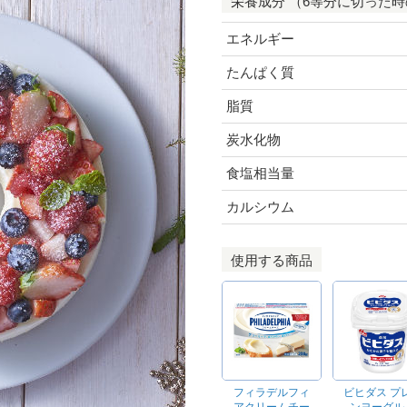
栄養成分 （6等分に切った
エネルギー
たんぱく質
脂質
炭水化物
食塩相当量
カルシウム
使用する商品
フィラデルフィ
ビヒダス プ