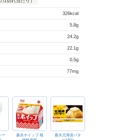
時の1切れ当たり）
326kcal
5.8g
24.2g
22.1g
0.5g
77mg
レー
森永ホイップ 植
森永北海道バタ