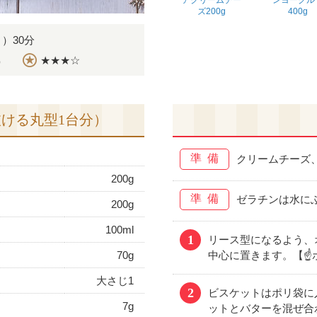
アクリームチー
ンヨーグル
ズ200g
400g
）30分
★★★☆
）
抜ける丸型1台分）
準備
クリームチーズ
200g
準備
ゼラチンは水に
200g
100ml
1
リース型になるよう、
70g
中心に置きます。【☝
大さじ1
2
ビスケットはポリ袋に
7g
ットとバターを混ぜ合