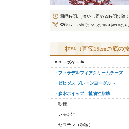
調理時間:（冷やし固める時間は除く
326kcal
（6等分に切った時の1切れ当たり
材料（直径15cmの底の
▼チーズケーキ
・フィラデルフィアクリームチーズ
・ビヒダス プレーンヨーグルト
・森永ホイップ 植物性脂肪
・砂糖
・レモン汁
・ゼラチン（顆粒）