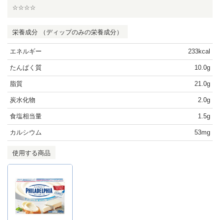
☆☆☆☆
栄養成分 （ディップのみの栄養成分）
エネルギー
233kcal
たんぱく質
10.0g
脂質
21.0g
炭水化物
2.0g
食塩相当量
1.5g
カルシウム
53mg
使用する商品