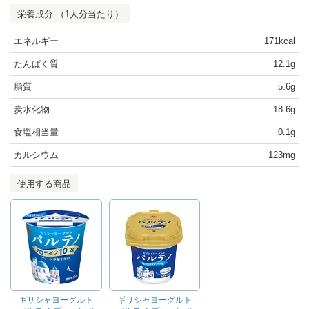
栄養成分 （1人分当たり）
エネルギー
171kcal
たんぱく質
12.1g
脂質
5.6g
炭水化物
18.6g
食塩相当量
0.1g
カルシウム
123mg
使用する商品
ギリシャヨーグルト
ギリシャヨーグルト