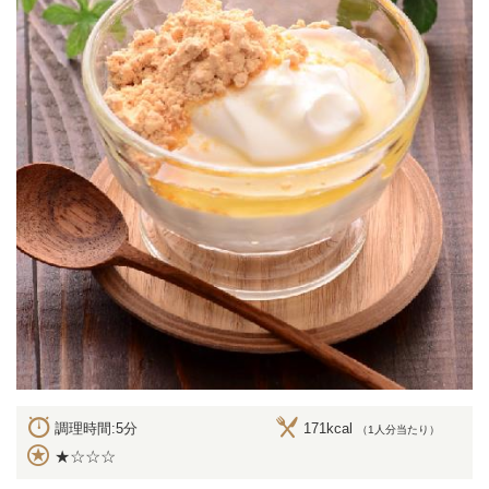
調理時間:5分
171kcal
（1人分当たり）
★☆☆☆