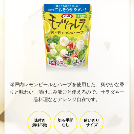
瀬戸内レモンピールとハーブを使用した、爽やかな香
りと味わい。漬けこみ液ごと使えるので、サラダや一
品料理などアレンジ自在です。
味付き
切る手間
使いきり
なし
サイズ
(調味不要)